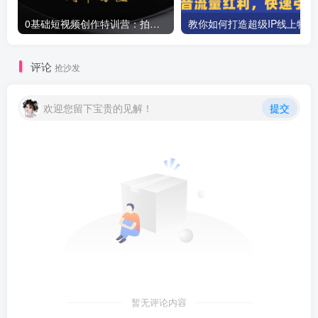
0基础短视频创作特训营：拍摄+剪辑+创作+变现方法
教你如
评论
抢沙发
欢迎您留下宝贵的见解！
提交
暂无评论内容