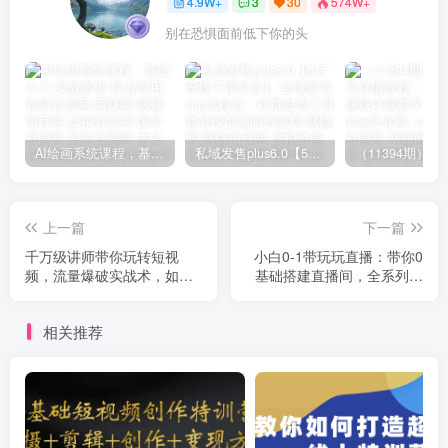
4.9W+
3
30
574W+
别在恐惧面前低下你的头
AI绘画系统课程，基础入门-实战案例-商业应用
私域发售plus6.0【5月份线下课录音】/全域套装sop流程包，社群发售工具套装模型
上一篇
下一篇
千万级讲师带你玩转短视
小白0-1带玩玩直播：带你0
频，流量爆破实战术，如何
基础搭建直播间，全系列课
运营抖音赚钱
程
相关推荐