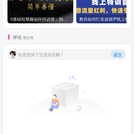
0基础短视频创作特训营：拍摄+剪辑+创作+变现方法
教你如
评论
抢沙发
欢迎您留下宝贵的见解！
提交