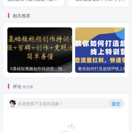
留住流量等
会日入200+
相关推荐
0基础短视频创作特训营：拍摄+剪辑+创作+变现方法
教你如
评论
抢沙发
欢迎您留下宝贵的见解！
提交