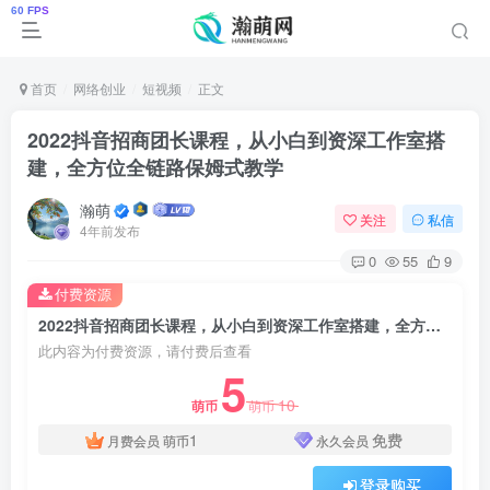
首页
网络创业
短视频
正文
2022抖音招商团长课程，从小白到资深工作室搭
建，全方位全链路保姆式教学
瀚萌
关注
私信
4年前发布
0
55
9
付费资源
2022抖音招商团长课程，从小白到资深工作室搭建，全方位全链路保姆式教学
此内容为付费资源，请付费后查看
5
10
萌币
萌币
1
免费
月费会员
萌币
永久会员
登录购买