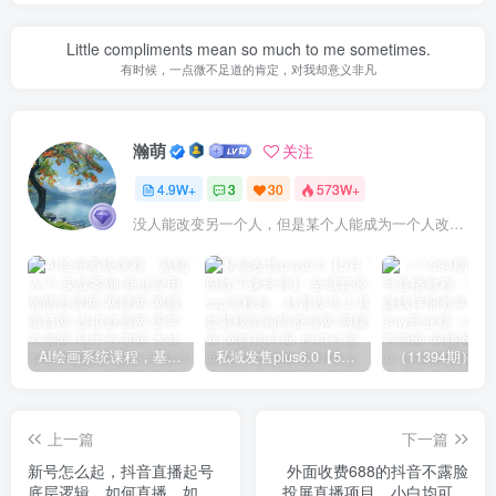
Little compliments mean so much to me sometimes.
有时候，一点微不足道的肯定，对我却意义非凡
瀚萌
关注
4.9W+
3
30
573W+
没人能改变另一个人，但是某个人能成为一个人改变的原因
AI绘画系统课程，基础入门-实战案例-商业应用
私域发售plus6.0【5月份线下课录音】/全域套装sop流程包，社群发售工具套装模型
上一篇
下一篇
新号怎么起，抖音直播起号
外面收费688的抖音不露脸
底层逻辑，如何直播，如何
投屏直播项目，小白均可学