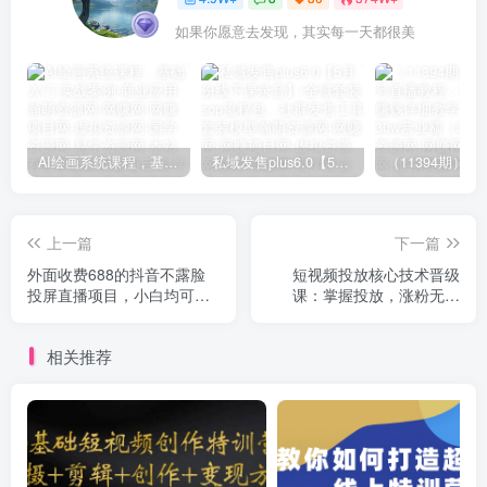
如果你愿意去发现，其实每一天都很美
AI绘画系统课程，基础入门-实战案例-商业应用
私域发售plus6.0【5月份线下课录音】/全域套装sop流程包，社群发售工具套装模型
上一篇
下一篇
外面收费688的抖音不露脸
短视频投放核心技术晋级
投屏直播项目，小白均可学
课：掌握投放，涨粉无忧
会日入200+
（12节课时）
相关推荐