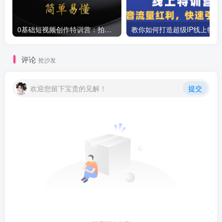
0基础短视频创作特训营：拍摄+剪辑+创作+变现方法
教你如
评论
抢沙发
欢迎您留下宝贵的见解！
提交