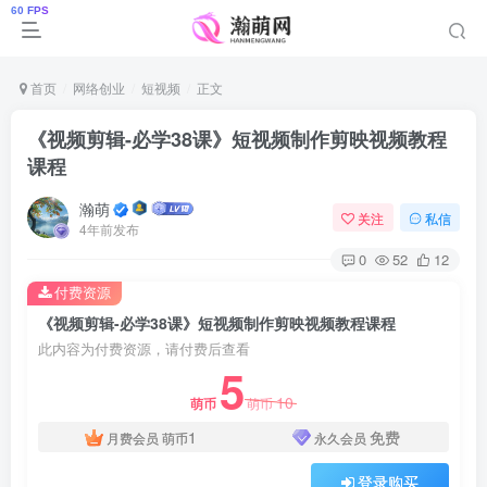
首页
网络创业
短视频
正文
《视频剪辑-必学38课》短视频制作剪映视频教程
课程
瀚萌
关注
私信
4年前发布
0
52
12
付费资源
《视频剪辑-必学38课》短视频制作剪映视频教程课程
此内容为付费资源，请付费后查看
5
10
萌币
萌币
1
免费
月费会员
萌币
永久会员
登录购买