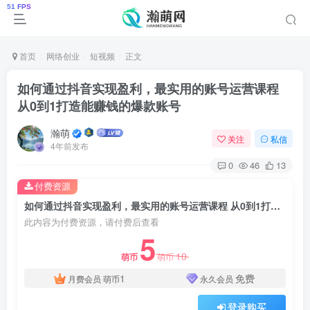
首页
网络创业
短视频
正文
如何通过抖音实现盈利，最实用的账号运营课程
从0到1打造能赚钱的爆款账号
瀚萌
关注
私信
4年前发布
0
46
13
付费资源
如何通过抖音实现盈利，最实用的账号运营课程 从0到1打造能赚钱的爆款账号
此内容为付费资源，请付费后查看
5
10
萌币
萌币
1
免费
月费会员
萌币
永久会员
登录购买