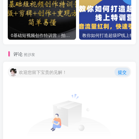
0基础短视频创作特训营：拍摄+剪辑+创作+变现方法
教你如
评论
抢沙发
欢迎您留下宝贵的见解！
提交