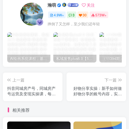
瀚萌
关注
4.9W+
3
30
573W+
摔倒了又怎样，至少我们还年轻
AI绘画系统课程，基础入门-实战案例-商业应用
私域发售plus6.0【5月份线下课录音】/全域套装sop流程包，社群发售工具套装模型
上一篇
下一篇
抖音同城房产号，同城房产
好物分享实操：新手如何做
号运营及变现实操课，每发
好物分享的账号内容，实操
一条视频赚1000-3000元
教学
相关推荐