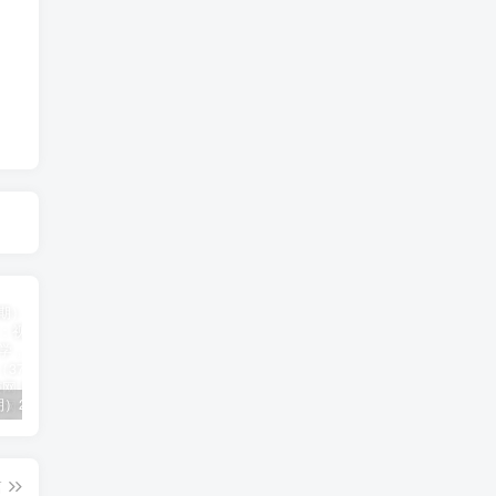
（11394期）2024视频号直播教程：视频号如何赚钱详细教学，一场直播30w营业额（37节）
2024年短剧高燃混剪教程—音乐短剧剪辑玩法
（11223期）2024实体短视频引流爆单实操课，快速成为流量大师（60节）
篇