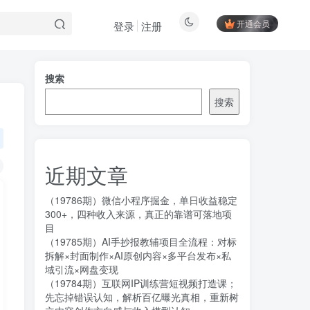
开通会员
登录
注册
搜索
搜索
近期文章
（19786期）微信小程序掘金，单日收益稳定
300+，四种收入来源，真正的靠谱可落地项
目
（19785期）AI手抄报教辅项目全流程：对标
拆解×封面制作×AI原创内容×多平台发布×私
域引流×网盘变现
（19784期）互联网IP训练营短视频打造课；
先忘掉错误认知，解析百亿曝光真相，重新树