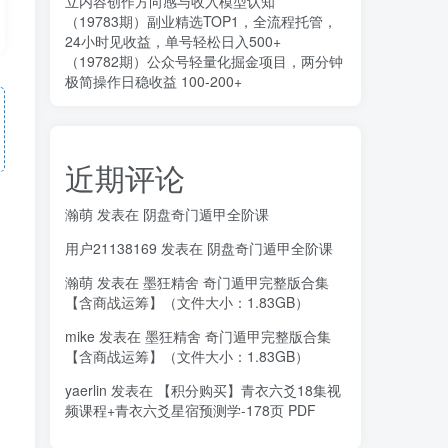
立内容创作方向感与收入模型认知
（19783期）副业精选TOP1，全流程托管，
24小时见收益，单号轻松日入500+
（19782期）公众号轻量化掘金项目，两分钟
极简操作日稳收益 100-200+
近期评论
瀚萌
发表在
阴盘奇门遁甲全阶课
用户21138169
发表在
阴盘奇门遁甲全阶课
瀚萌
发表在
墨狂精舍 奇门遁甲完整版合集
【含商战运筹】（文件大小：1.83GB）
mike
发表在
墨狂精舍 奇门遁甲完整版合集
【含商战运筹】（文件大小：1.83GB）
yaerlin
发表在
【积分购买】青衣六爻18集视
频课程+青衣六爻星宿预测学-178页 PDF