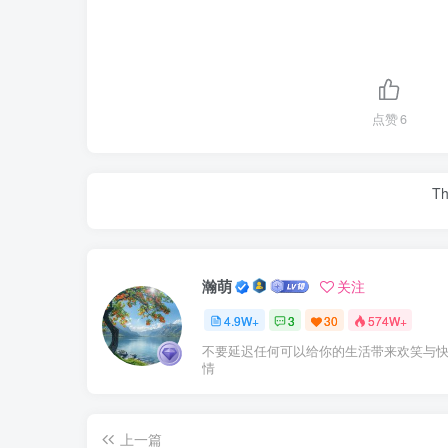
点赞
6
Th
瀚萌
关注
4.9W+
3
30
574W+
不要延迟任何可以给你的生活带来欢笑与
情
上一篇