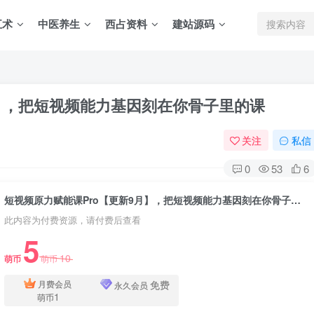
五术
中医养生
西占资料
建站源码
月】，把短视频能力基因刻在你骨子里的课
关注
私信
0
53
6
短视频原力赋能课Pro【更新9月】，把短视频能力基因刻在你骨子里的课
此内容为付费资源，请付费后查看
5
10
萌币
萌币
免费
月费会员
永久会员
1
萌币