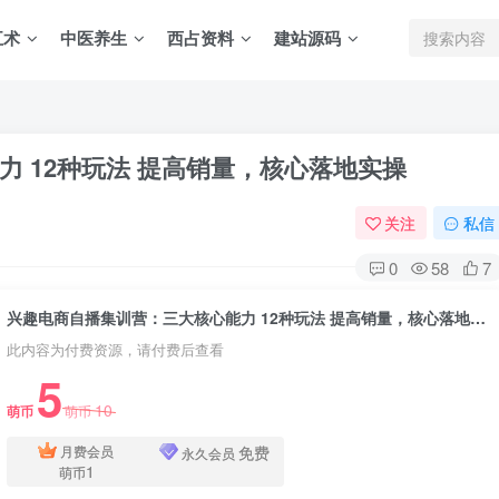
五术
中医养生
西占资料
建站源码
 12种玩法 提高销量，核心落地实操
关注
私信
0
58
7
兴趣电商自播集训营：三大核心能力 12种玩法 提高销量，核心落地实操
此内容为付费资源，请付费后查看
5
10
萌币
萌币
免费
月费会员
永久会员
1
萌币