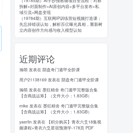
（19785期）AI手抄报教辅项目全流程：对标
拆解×封面制作×AI原创内容×多平台发布×私
域引流×网盘变现
（19784期）互联网IP训练营短视频打造课；
先忘掉错误认知，解析百亿曝光真相，重新树
立内容创作方向感与收入模型认知
近期评论
瀚萌
发表在
阴盘奇门遁甲全阶课
用户21138169
发表在
阴盘奇门遁甲全阶课
瀚萌
发表在
墨狂精舍 奇门遁甲完整版合集
【含商战运筹】（文件大小：1.83GB）
mike
发表在
墨狂精舍 奇门遁甲完整版合集
【含商战运筹】（文件大小：1.83GB）
yaerlin
发表在
【积分购买】青衣六爻18集视
频课程+青衣六爻星宿预测学-178页 PDF