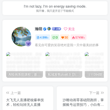
I'm not lazy, I'm on energy saving mode.
我不懒，我只是开启了节能模式
瀚萌
关注
4.9W+
3
30
574W+
看见你可爱的笑容绝对是我一天中最美好的事
AI绘画系统课程，基础入门-实战案例-商业应用
私域发售plus6.0【5月份线下课录音】/全域套装sop流程包，社群发售工具套装模型
上一篇
下一篇
大飞无人直播硬核爆单技
沙雕动画零基础陪跑班，掌
术，轻松玩转无人直播
握账号运营技巧，小白有电
脑就能操作（价值668）