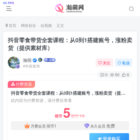
首页
网络创业
短视频
正文
抖音零食带货全套课程：从0到1搭建账号，涨粉卖
货（提供素材库）
瀚萌
关注
私信
4年前发布
0
50
6
付费资源
抖音零食带货全套课程：从0到1搭建账号，涨粉卖货（提供素材库）
此内容为付费资源，请付费后查看
5
10
萌币
萌币
1
免费
月费会员
萌币
永久会员
登录购买