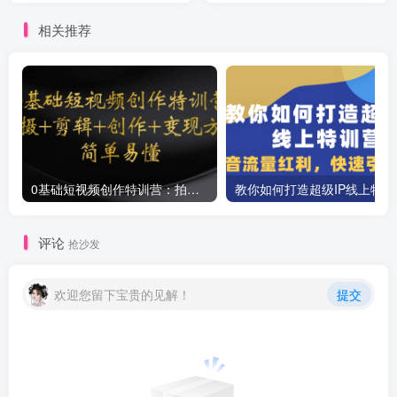
相关推荐
0基础短视频创作特训营：拍摄+剪辑+创作+变现方法
教你如
评论
抢沙发
欢迎您留下宝贵的见解！
提交