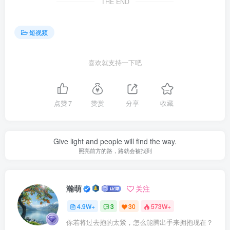
THE END
短视频
喜欢就支持一下吧
点赞
7
赞赏
分享
收藏
Give light and people will find the way.
照亮前方的路，路就会被找到
瀚萌
关注
4.9W+
3
30
573W+
你若将过去抱的太紧，怎么能腾出手来拥抱现在？