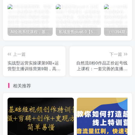
AI绘画系统课程，基础入门-实战案例-商业应用
私域发售plus6.0【5月份线下课录音】/全域套装sop流程包，社群发售工具套装模型
上一篇
下一篇
实战型运营实操课第9期+运
自然流0粉0作品正价起号线
营型主播训练营第9期，高阶
上课程：一套完善的直播带
班（51节课）
货落地方案
相关推荐