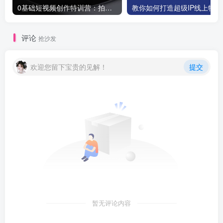
0基础短视频创作特训营：拍摄+剪辑+创作+变现方法
教你如
评论
抢沙发
欢迎您留下宝贵的见解！
提交
暂无评论内容