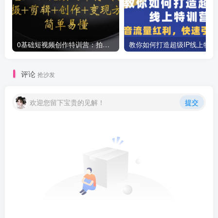
0基础短视频创作特训营：拍摄+剪辑+创作+变现方法
教你如
评论
抢沙发
欢迎您留下宝贵的见解！
提交