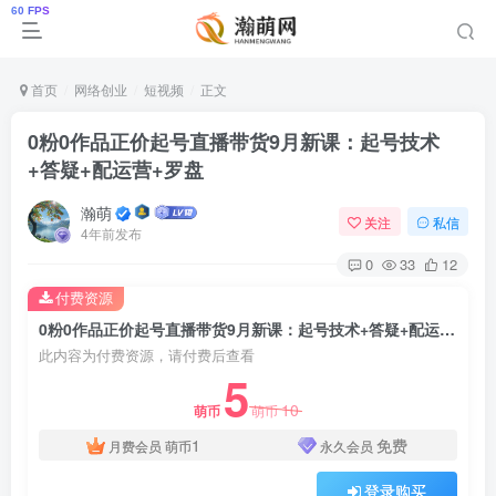
首页
网络创业
短视频
正文
0粉0作品正价起号直播带货9月新课：起号技术
+答疑+配运营+罗盘
瀚萌
关注
私信
4年前发布
0
33
12
付费资源
0粉0作品正价起号直播带货9月新课：起号技术+答疑+配运营+罗盘
此内容为付费资源，请付费后查看
5
10
萌币
萌币
1
免费
月费会员
萌币
永久会员
登录购买