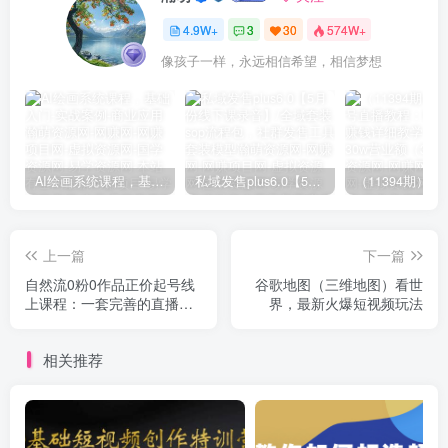
4.9W+
3
30
574W+
像孩子一样，永远相信希望，相信梦想
AI绘画系统课程，基础入门-实战案例-商业应用
私域发售plus6.0【5月份线下课录音】/全域套装sop流程包，社群发售工具套装模型
上一篇
下一篇
自然流0粉0作品正价起号线
谷歌地图（三维地图）看世
上课程：一套完善的直播带
界，最新火爆短视频玩法
货落地方案
相关推荐