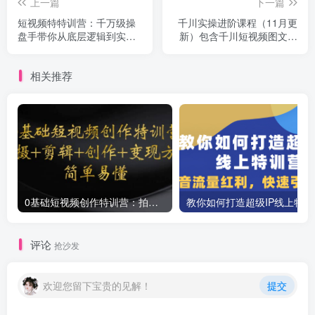
上一篇
下一篇
短视频特特训营：千万级操
千川实操进阶课程（11月更
盘手带你从底层逻辑到实操
新）包含千川短视频图文、
细节到变现-价值2580
千川直播间、小店随心推
相关推荐
0基础短视频创作特训营：拍摄+剪辑+创作+变现方法
教你如
评论
抢沙发
欢迎您留下宝贵的见解！
提交