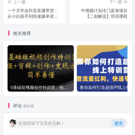
上一篇
下一篇
一个月学会抖音直播带货：
中视频计划冷门蓝海项目
从小白新手到快速爆单变现
【二创解说】培训课程
特训营(63节课)
相关推荐
0基础短视频创作特训营：拍摄+剪辑+创作+变现方法
教你如
评论
抢沙发
欢迎您留下宝贵的见解！
提交