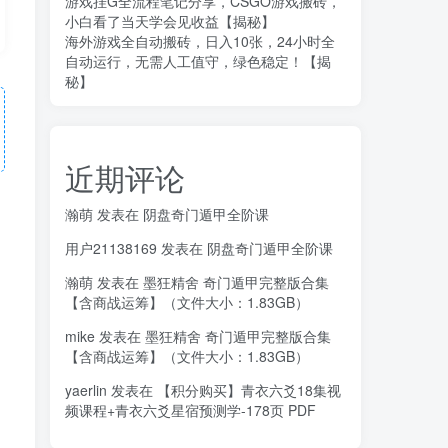
游戏挂G全流程笔记分享，CSGO游戏搬砖，
小白看了当天学会见收益【揭秘】
海外游戏全自动搬砖，日入10张，24小时全
自动运行，无需人工值守，绿色稳定！【揭
秘】
近期评论
瀚萌
发表在
阴盘奇门遁甲全阶课
用户21138169
发表在
阴盘奇门遁甲全阶课
瀚萌
发表在
墨狂精舍 奇门遁甲完整版合集
【含商战运筹】（文件大小：1.83GB）
mike
发表在
墨狂精舍 奇门遁甲完整版合集
【含商战运筹】（文件大小：1.83GB）
yaerlin
发表在
【积分购买】青衣六爻18集视
频课程+青衣六爻星宿预测学-178页 PDF