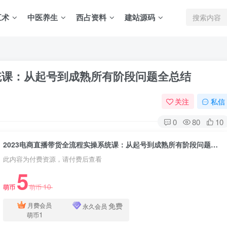
五术
中医养生
西占资料
建站源码
系统课：从起号到成熟所有阶段问题全总结
关注
私信
0
80
10
2023电商直播带货全流程实操系统课：从起号到成熟所有阶段问题全总结
此内容为付费资源，请付费后查看
5
10
萌币
萌币
免费
月费会员
永久会员
1
萌币