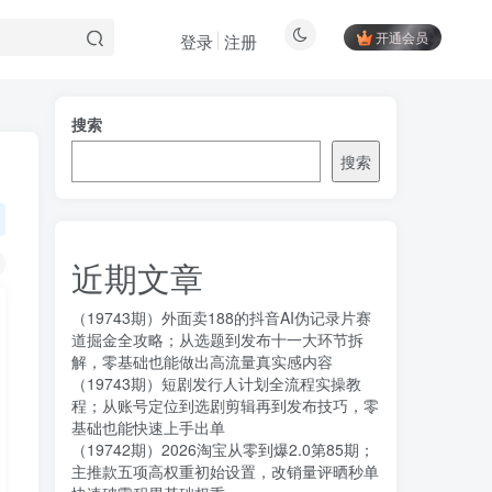
开通会员
登录
注册
搜索
搜索
近期文章
（19743期）外面卖188的抖音AI伪记录片赛
道掘金全攻略；从选题到发布十一大环节拆
解，零基础也能做出高流量真实感内容
（19743期）短剧发行人计划全流程实操教
程；从账号定位到选剧剪辑再到发布技巧，零
基础也能快速上手出单
（19742期）2026淘宝从零到爆2.0第85期；
主推款五项高权重初始设置，改销量评晒秒单