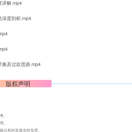
讲解.mp4
深度剖析.mp4
p4
p4
奏及过款思路.mp4
版权声明
考。
理。
其观点和对其真实性负责。