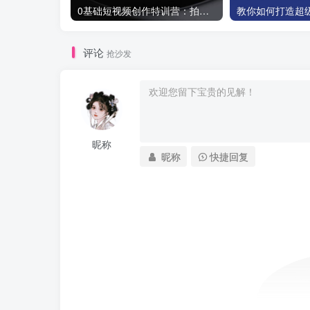
0基础短视频创作特训营：拍摄+剪辑+创作+变现方法
评论
抢沙发
昵称
昵称
快捷回复