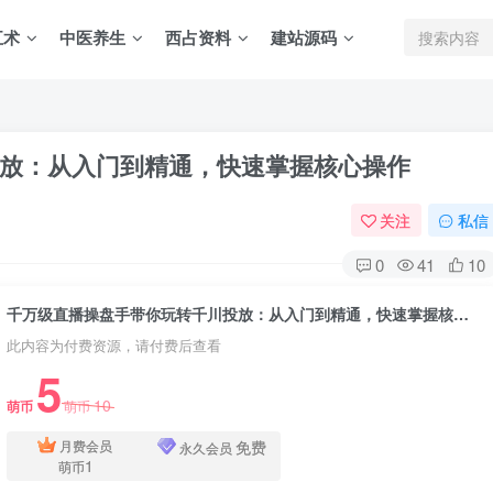
五术
中医养生
西占资料
建站源码
放：从入门到精通，快速掌握核心操作
关注
私信
0
41
10
千万级直播操盘手带你玩转千川投放：从入门到精通，快速掌握核心操作
此内容为付费资源，请付费后查看
5
10
萌币
萌币
免费
月费会员
永久会员
1
萌币