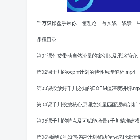
千万级操盘手带你，懂理论，有实战，战绩：生鲜单
课程目录：
第01课付费带动自然流量的案例以及承洺简介.m
第02课千川的ocpm计划的特性原理解析.mp4
第03课投放好千川必知的ECPM值深度讲解.mp
第04课千川投放核心原理之流量匹配逻辑剖析.m
第05课千川的特点及可赋能场景+千川精准建模方
第06课新账号如何搭建计划帮助你快速起爆流量.