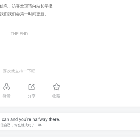
关信息，访客发现请向站长举报
系我们我们会第一时间更新。
THE END
喜欢就支持一下吧
赞赏
分享
收藏
 can and you’re halfway there.
相信自己，你也就成功了一半