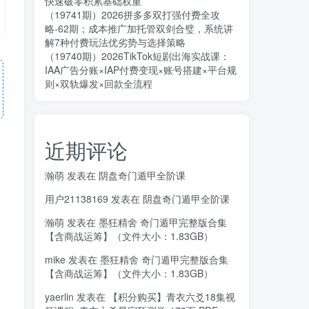
快速破零积累基础权重
（19741期）2026拼多多双打强付费全攻
略-62期；成本推广加托管双剑合璧，系统讲
解7种付费玩法优劣势与选择策略
（19740期）2026TikTok短剧出海实战课：
IAA广告分账×IAP付费变现×账号搭建×平台规
则×双轨爆发×回款全流程
近期评论
瀚萌
发表在
阴盘奇门遁甲全阶课
用户21138169
发表在
阴盘奇门遁甲全阶课
瀚萌
发表在
墨狂精舍 奇门遁甲完整版合集
【含商战运筹】（文件大小：1.83GB）
mike
发表在
墨狂精舍 奇门遁甲完整版合集
【含商战运筹】（文件大小：1.83GB）
yaerlin
发表在
【积分购买】青衣六爻18集视