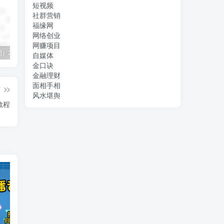
短视频
社群营销
福缘网
网络创业
网赚项目
（11394期）2024视频号直播教程：视频号如何赚钱详细教学，一场直播30w营业额（37节）
2024年短剧高燃混剪教程—音乐短剧剪辑玩法
（11223期）2024实体短视频引流爆单实操课，快速成为流量大师（60节）
自媒体
金口诀
金融理财
面相手相
篇
风水堪舆
教程