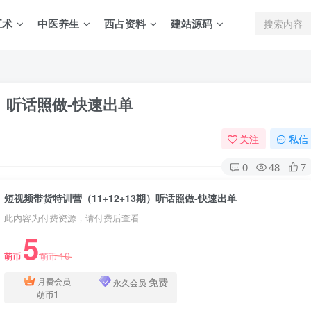
五术
中医养生
西占资料
建站源码
期）听话照做-快速出单
关注
私信
0
48
7
短视频带货特训营（11+12+13期）听话照做-快速出单
此内容为付费资源，请付费后查看
5
10
萌币
萌币
免费
月费会员
永久会员
1
萌币