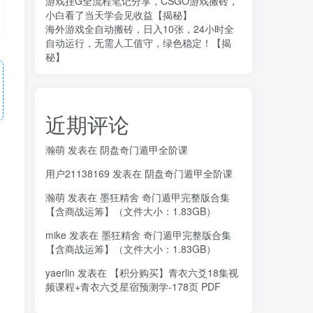
游戏挂G全流程笔记分享，CSGO游戏搬砖，
小白看了当天学会见收益【揭秘】
海外游戏全自动搬砖，日入10张，24小时全
自动运行，无需人工值守，绿色稳定！【揭
秘】
近期评论
瀚萌
发表在
阴盘奇门遁甲全阶课
用户21138169
发表在
阴盘奇门遁甲全阶课
瀚萌
发表在
墨狂精舍 奇门遁甲完整版合集
【含商战运筹】（文件大小：1.83GB）
mike
发表在
墨狂精舍 奇门遁甲完整版合集
【含商战运筹】（文件大小：1.83GB）
yaerlin
发表在
【积分购买】青衣六爻18集视
频课程+青衣六爻星宿预测学-178页 PDF