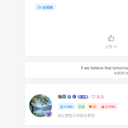
短视频
点赞
15
If we believe that tomorro
如果我们
瀚萌
关注
4.9W+
3
30
574W+
别让梦想只停留在梦里