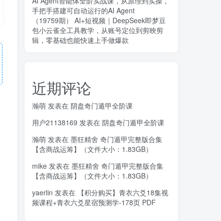
AI Agent智能体全阶实战课，从原理到实操，
手把手搭建可自动运行的AI Agent
（19759期） AI+短视频｜DeepSeek即梦豆
包小云雀全工具教学，从账号定位到剪映剪
辑，零基础也能快速上手做爆款
近期评论
瀚萌
发表在
阴盘奇门遁甲全阶课
用户21138169
发表在
阴盘奇门遁甲全阶课
瀚萌
发表在
墨狂精舍 奇门遁甲完整版合集
【含商战运筹】（文件大小：1.83GB）
mike
发表在
墨狂精舍 奇门遁甲完整版合集
【含商战运筹】（文件大小：1.83GB）
yaerlin
发表在
【积分购买】青衣六爻18集视
频课程+青衣六爻星宿预测学-178页 PDF