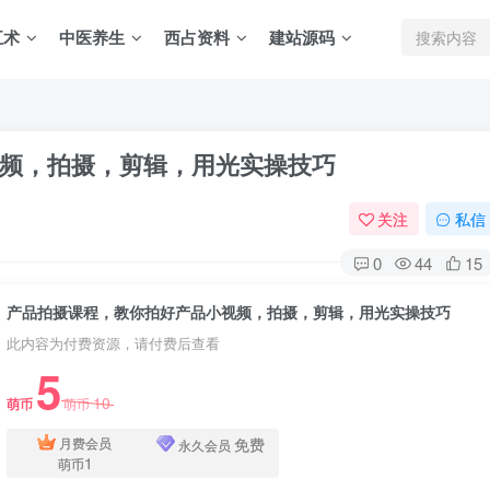
五术
中医养生
西占资料
建站源码
频，拍摄，剪辑，用光实操技巧
关注
私信
0
44
15
产品拍摄课程，教你拍好产品小视频，拍摄，剪辑，用光实操技巧
此内容为付费资源，请付费后查看
5
10
萌币
萌币
免费
月费会员
永久会员
1
萌币