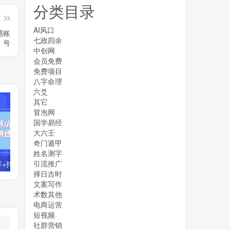
分类目录
篇
AI风口
感账
七政四余
号
中创网
会员免费
免费项目
八字命理
六爻
其它
冒泡网
国学易经
大六壬
奇门遁甲
姓名测字
引流推广
零基础好物分享+抖小店+千川投流课：轻松快速起号，快速学会抖音投流
【主播必备】高级主播音效助手，懒人必备！！！
择日吉时
文案写作
术数其他
电商运营
短视频
社群营销