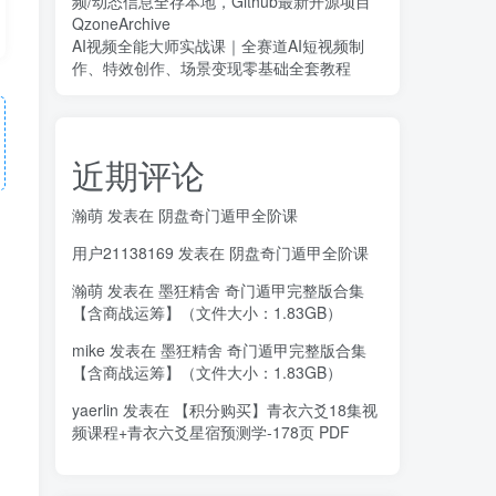
频/动态信息全存本地，Github最新开源项目
QzoneArchive
AI视频全能大师实战课｜全赛道AI短视频制
作、特效创作、场景变现零基础全套教程
近期评论
瀚萌
发表在
阴盘奇门遁甲全阶课
用户21138169
发表在
阴盘奇门遁甲全阶课
瀚萌
发表在
墨狂精舍 奇门遁甲完整版合集
【含商战运筹】（文件大小：1.83GB）
mike
发表在
墨狂精舍 奇门遁甲完整版合集
【含商战运筹】（文件大小：1.83GB）
yaerlin
发表在
【积分购买】青衣六爻18集视
频课程+青衣六爻星宿预测学-178页 PDF