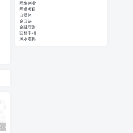
网络创业
网赚项目
自媒体
金口诀
金融理财
面相手相
风水堪舆
（11394期）2024视频号直播教程：视频号如何赚钱详细教学，一场直播30w营业额（37节）
2024年短剧高燃混剪教程—音乐短剧剪辑玩法
（11223期）2024实体短视频引流爆单实操课，快速成为流量大师（60节）