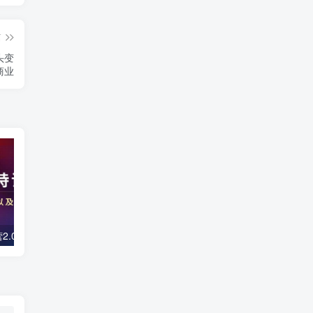
篇
头变
商业
镜头口播特训营2.0版，学习文案编导以及拍摄口播能力（50节课时）
【主播必备】高级主播音效助手，懒人必备！！！