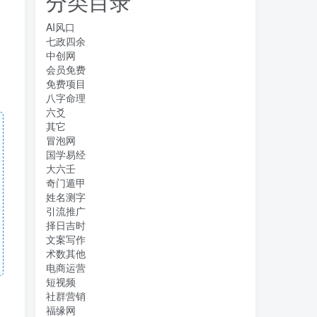
分类目录
AI风口
七政四余
中创网
会员免费
免费项目
八字命理
六爻
其它
冒泡网
国学易经
大六壬
奇门遁甲
姓名测字
引流推广
择日吉时
文案写作
术数其他
电商运营
短视频
社群营销
福缘网