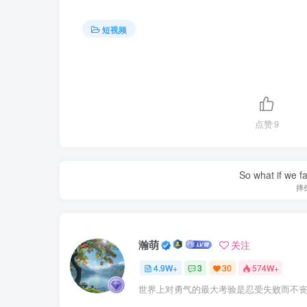
短视频
点赞
9
So what if we fa
摔
瀚萌
关注
4.9W+
3
30
574W+
世界上对勇气的最大考验是忍受失败而不