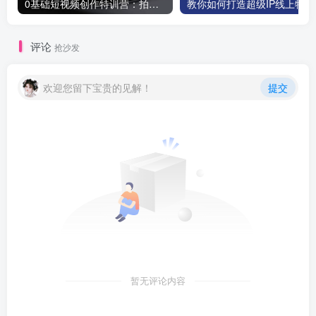
0基础短视频创作特训营：拍摄+剪辑+创作+变现方法
教你如
评论
抢沙发
欢迎您留下宝贵的见解！
提交
暂无评论内容