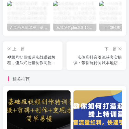
AI绘画系统课程，基础入门-实战案例-商业应用
私域发售plus6.0【5月份线下课录音】/全域套装sop流程包，社群发售工具套装模型
上一篇
下一篇
视频号批量搬运实战赚钱教
实体店抖音引流获客实操
程，傻瓜式批量制作高质量
课：带你玩转同城本地店抖
内容【附视频教程+PPT】
音团购+同城直播
相关推荐