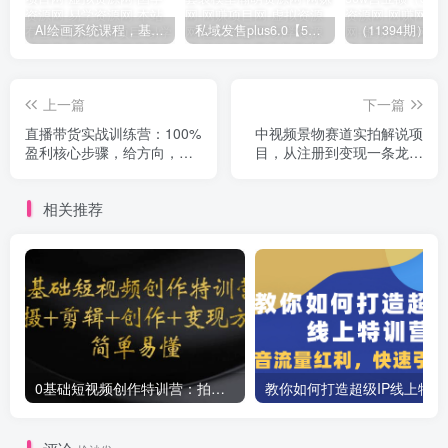
AI绘画系统课程，基础入门-实战案例-商业应用
私域发售plus6.0【5月份线下课录音】/全域套装sop流程包，社群发售工具套装模型
上一篇
下一篇
直播带货实战训练营：100%
中视频景物赛道实拍解说项
盈利核心步骤，给方向，给
目，从注册到变现一条龙大
方法，给步骤，能落地
解析【视频课程】
相关推荐
0基础短视频创作特训营：拍摄+剪辑+创作+变现方法
教你如