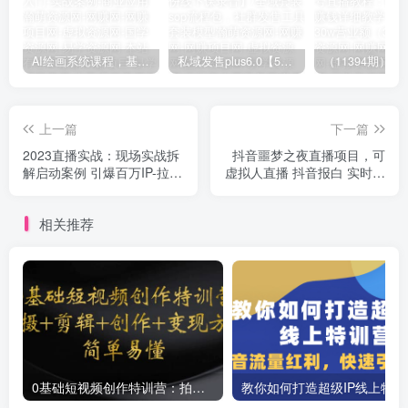
AI绘画系统课程，基础入门-实战案例-商业应用
私域发售plus6.0【5月份线下课录音】/全域套装sop流程包，社群发售工具套装模型
上一篇
下一篇
2023直播实战：现场实战拆
抖音噩梦之夜直播项目，可
解启动案例 引爆百万IP-拉爆
虚拟人直播 抖音报白 实时互
模型等(无水印)
动直播【软件+教程】
相关推荐
0基础短视频创作特训营：拍摄+剪辑+创作+变现方法
教你如