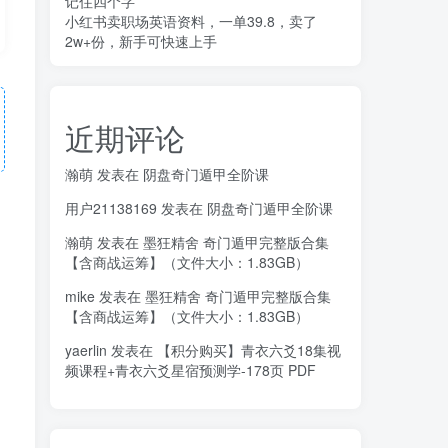
记住四个字
小红书卖职场英语资料，一单39.8，卖了
2w+份，新手可快速上手
近期评论
瀚萌
发表在
阴盘奇门遁甲全阶课
用户21138169
发表在
阴盘奇门遁甲全阶课
瀚萌
发表在
墨狂精舍 奇门遁甲完整版合集
【含商战运筹】（文件大小：1.83GB）
mike
发表在
墨狂精舍 奇门遁甲完整版合集
【含商战运筹】（文件大小：1.83GB）
yaerlin
发表在
【积分购买】青衣六爻18集视
频课程+青衣六爻星宿预测学-178页 PDF