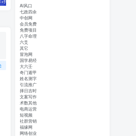
零基础好物分享+抖小店+千川投流课：轻松快速起号，快速学会抖音投流
【主播必备】高级主播音效助手，懒人必备！！！
AI风口
七政四余
中创网
会员免费
免费项目
八字命理
六爻
其它
冒泡网
国学易经
论
大六壬
奇门遁甲
姓名测字
引流推广
择日吉时
文案写作
术数其他
电商运营
短视频
社群营销
福缘网
网络创业