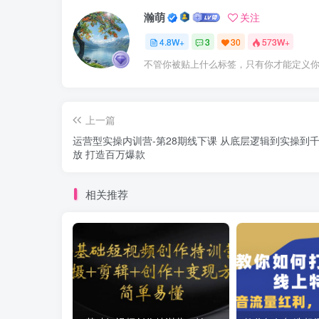
瀚萌
关注
4.8W+
3
30
573W+
不管你被贴上什么标签，只有你才能定义
上一篇
运营型实操内训营-第28期线下课 从底层逻辑到实操到
放 打造百万爆款
相关推荐