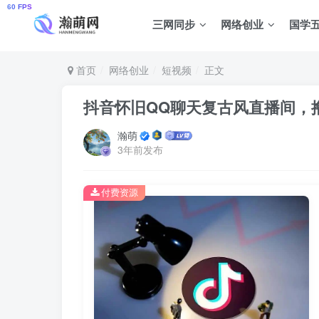
三网同步
网络创业
国学
首页
网络创业
短视频
正文
抖音怀旧QQ聊天复古风直播间，撸
瀚萌
3年前发布
付费资源