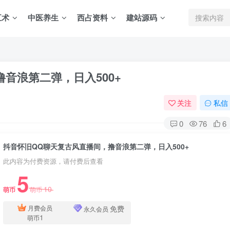
五术
中医养生
西占资料
建站源码
音浪第二弹，日入500+
关注
私信
0
76
6
抖音怀旧QQ聊天复古风直播间，撸音浪第二弹，日入500+
此内容为付费资源，请付费后查看
5
10
萌币
萌币
免费
月费会员
永久会员
1
萌币