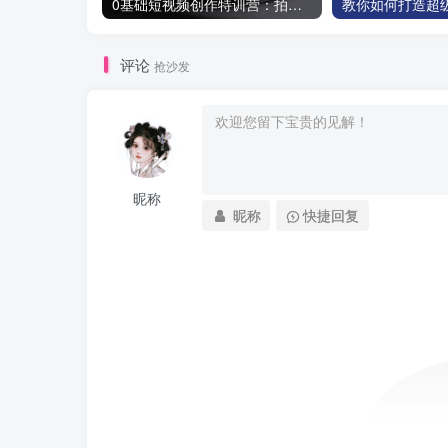
0基础短视频创作特训营：拍摄+剪辑+创作+变现方法
评论
抢沙发
昵称
昵称
快捷回复