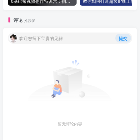
0基础短视频创作特训营：拍摄+剪辑+创作+变现方法
教你如
评论
抢沙发
欢迎您留下宝贵的见解！
提交
暂无评论内容