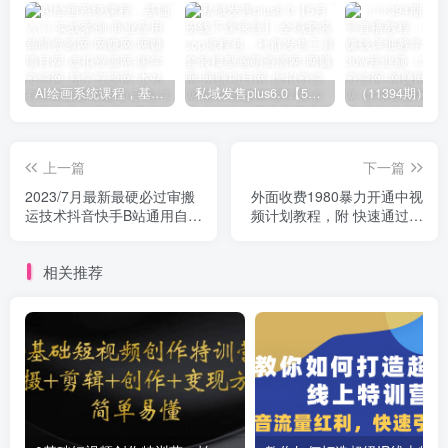
AI绘画系统课程，基础入门-实战案例-商业应用
私域发售plus6.0【5月份线下课录音】/全域套装sop流程包，社群发售工具套装模型
上一篇
下一篇
2023/7月最新最硬必过审搬
外面收费1980暴力开通中视
运技术抖音快手B站通用自动
频计划教程，附 快速通过中
剪辑一键去重暴力起号
视频伙伴计划的办法
相关推荐