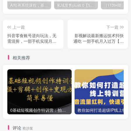
AI绘画系统课程，基础入门-实战案例-商业应用
私域发售plus6.0【5月份线下课录音】/全域套装sop流程包，社群发售工具套装模型
上一篇
下一篇
抖音零食账号逆向玩法，无
影视解说最新搬运技术抖快
需混剪，一部手机实现月入
通吃 一部手机月入过万【视
过万
频教程+搬运细节】
相关推荐
0基础短视频创作特训营：拍摄+剪辑+创作+变现方法
教你如
评论
抢沙发