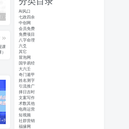
分类目录
AI风口
七政四余
（11394期）2024视频号直播教程：视频号如何赚钱详细教学，一场直播30w营业额（37节）
2024年短剧高燃混剪教程—音乐短剧剪辑玩法
（11223期）2024实体短视频引流爆单实操课，快速成为流量大师（60节）
中创网
会员免费
免费项目
篇
八字命理
六爻
现课
其它
课）
冒泡网
国学易经
大六壬
奇门遁甲
姓名测字
引流推广
择日吉时
文案写作
术数其他
电商运营
短视频
零基础好物分享+抖小店+千川投流课：轻松快速起号，快速学会抖音投流
【主播必备】高级主播音效助手，懒人必备！！！
社群营销
福缘网