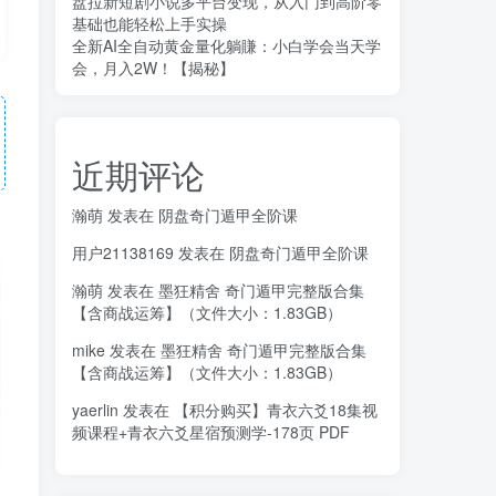
盘拉新短剧小说多平台变现，从入门到高阶零
基础也能轻松上手实操
全新AI全自动黄金量化躺賺：小白学会当天学
会，月入2W！【揭秘】
近期评论
瀚萌
发表在
阴盘奇门遁甲全阶课
用户21138169
发表在
阴盘奇门遁甲全阶课
瀚萌
发表在
墨狂精舍 奇门遁甲完整版合集
【含商战运筹】（文件大小：1.83GB）
mike
发表在
墨狂精舍 奇门遁甲完整版合集
【含商战运筹】（文件大小：1.83GB）
yaerlin
发表在
【积分购买】青衣六爻18集视
频课程+青衣六爻星宿预测学-178页 PDF