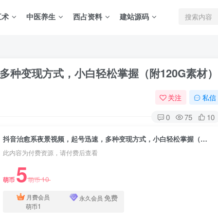
五术
中医养生
西占资料
建站源码
多种变现方式，小白轻松掌握（附120G素材）
关注
私信
0
75
10
抖音治愈系夜景视频，起号迅速，多种变现方式，小白轻松掌握（附120G素材）
此内容为付费资源，请付费后查看
5
10
萌币
萌币
免费
月费会员
永久会员
1
萌币