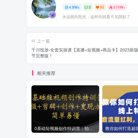
4.9W+
3
30
574W+
永远面向阳光，这样你就看不见阴影了
上一篇
千川投放-全套实操课【直播+短视频+商品卡】2023新版
节完整版！
相关推荐
0基础短视频创作特训营：拍摄+剪辑+创作+变现方法