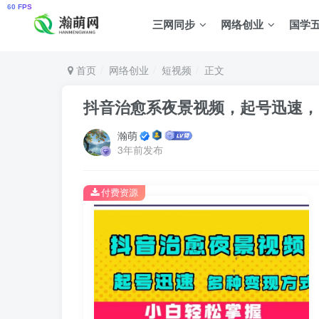
三网同步
网络创业
国学
首页
网络创业
短视频
正文
抖音治愈系夜景视频，起号迅速，
瀚萌
3年前发布
付费资源