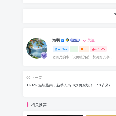
b
瀚萌
关注
4.8W+
3
30
573W+
做有用的事，说勇敢的话，想美好的事，
上一篇
TikTok·避坑指南，新手入局Tk别再踩坑了（10节课）
相关推荐