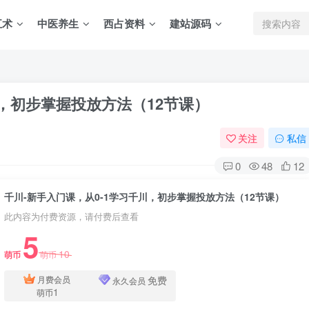
五术
中医养生
西占资料
建站源码
川，初步掌握投放方法（12节课）
关注
私信
0
48
12
千川-新手入门课，从0-1学习千川，初步掌握投放方法（12节课）
此内容为付费资源，请付费后查看
5
10
萌币
萌币
免费
月费会员
永久会员
1
萌币