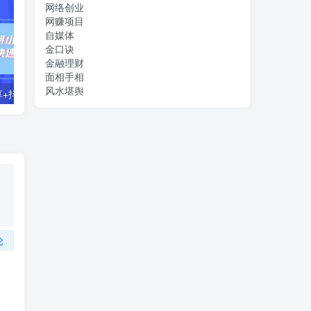
网络创业
网赚项目
自媒体
金口诀
金融理财
面相手相
风水堪舆
零基础好物分享+抖小店+千川投流课：轻松快速起号，快速学会抖音投流
【主播必备】高级主播音效助手，懒人必备！！！
论