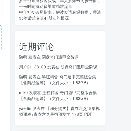
多平台直播获客实战：单人多账号同步开播，
一份时间撬动多渠道精准流量
中年社交破局指南：解读友谊衰退数据，理清
35岁后难交真心朋友的根源
近期评论
瀚萌
发表在
阴盘奇门遁甲全阶课
用户21138169
发表在
阴盘奇门遁甲全阶课
瀚萌
发表在
墨狂精舍 奇门遁甲完整版合集
【含商战运筹】（文件大小：1.83GB）
mike
发表在
墨狂精舍 奇门遁甲完整版合集
【含商战运筹】（文件大小：1.83GB）
yaerlin
发表在
【积分购买】青衣六爻18集视
频课程+青衣六爻星宿预测学-178页 PDF