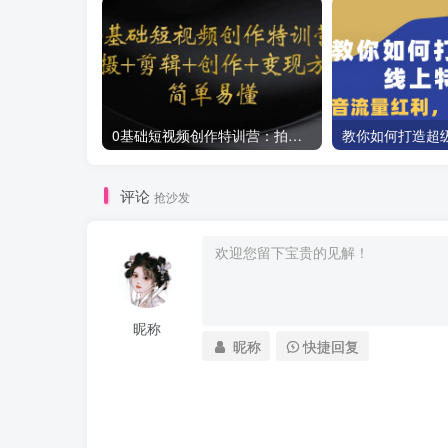
0基础短视频创作特训营：拍摄+剪辑+创作+变现方法
评论
抢沙发
昵称
昵称
快捷回复