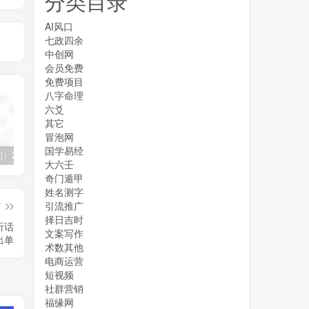
分类目录
AI风口
七政四余
中创网
会员免费
免费项目
八字命理
六爻
其它
冒泡网
国学易经
（11394期）2024视频号直播教程：视频号如何赚钱详细教学，一场直播30w营业额（37节）
2024年短剧高燃混剪教程—音乐短剧剪辑玩法
（11223期）2024实体短视频引流爆单实操课，快速成为流量大师（60节）
大六壬
奇门遁甲
姓名测字
引流推广
篇
择日吉时
听话
文案写作
出单
术数其他
电商运营
短视频
社群营销
福缘网