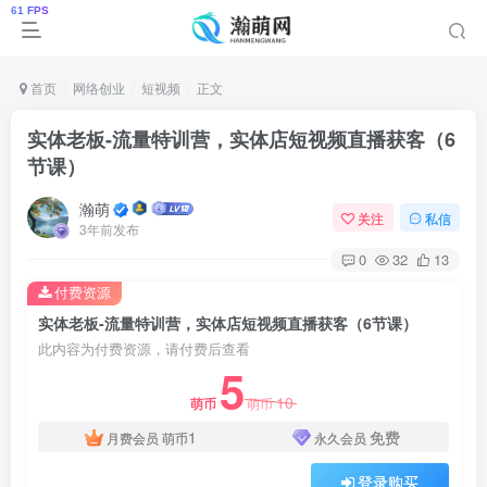
首页
网络创业
短视频
正文
实体老板-流量特训营，实体店短视频直播获客（6
节课）
瀚萌
关注
私信
3年前发布
0
32
13
付费资源
实体老板-流量特训营，实体店短视频直播获客（6节课）
此内容为付费资源，请付费后查看
5
10
萌币
萌币
1
免费
月费会员
萌币
永久会员
登录购买