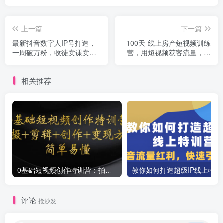
上一篇
下一篇
最新抖音数字人IP号打造，
100天-线上房产短视频训练
一周破万粉，收徒卖课卖货
营，用短视频获客流量，加
引流全方面收益
速房产人转型升级
相关推荐
0基础短视频创作特训营：拍摄+剪辑+创作+变现方法
教你如
评论
抢沙发