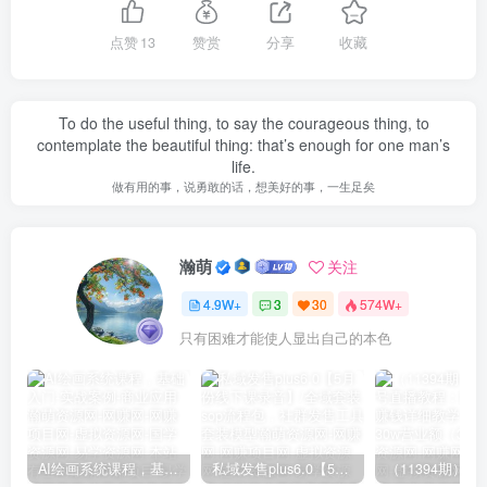
点赞
13
赞赏
分享
收藏
To do the useful thing, to say the courageous thing, to
contemplate the beautiful thing: that’s enough for one man’s
life.
做有用的事，说勇敢的话，想美好的事，一生足矣
瀚萌
关注
4.9W+
3
30
574W+
只有困难才能使人显出自己的本色
AI绘画系统课程，基础入门-实战案例-商业应用
私域发售plus6.0【5月份线下课录音】/全域套装sop流程包，社群发售工具套装模型