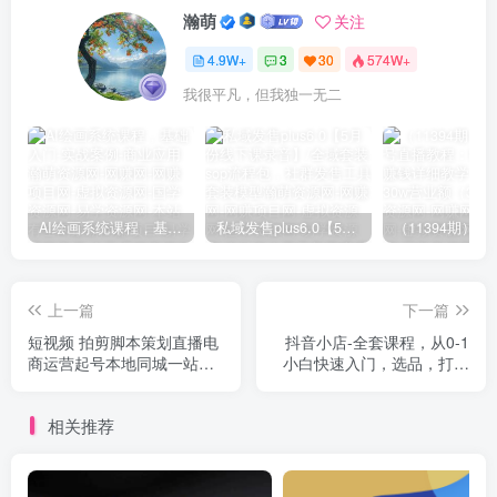
瀚萌
关注
4.9W+
3
30
574W+
我很平凡，但我独一无二
AI绘画系统课程，基础入门-实战案例-商业应用
私域发售plus6.0【5月份线下课录音】/全域套装sop流程包，社群发售工具套装模型
上一篇
下一篇
短视频 拍剪脚本策划直播电
抖音小店-全套课程，从0-1
商运营起号本地同城一站式
小白快速入门，选品，打爆
（50节视频课）
店铺（131节课）
相关推荐