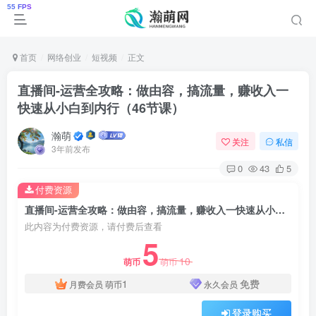
首页
网络创业
短视频
正文
直播间-运营全攻略：做由容，搞流量，赚收入一
快速从小白到内行（46节课）
瀚萌
关注
私信
3年前发布
0
43
5
付费资源
直播间-运营全攻略：做由容，搞流量，赚收入一快速从小白到内行（46节课）
此内容为付费资源，请付费后查看
5
10
萌币
萌币
1
免费
月费会员
萌币
永久会员
登录购买