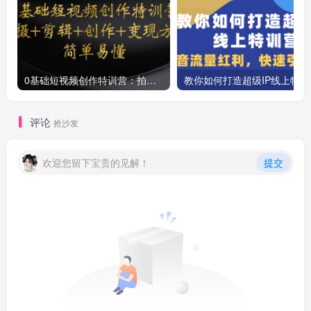
0基础短视频创作特训营：拍摄+剪辑+创作+变现方法
教你如
评论
抢沙发
欢迎您留下宝贵的见解！
提交