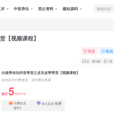
五术
中医养生
西占资料
建站源码
货【视频课程】
关注
私信
0
60
15
白狼带你玩抖音带货之皮衣皮带带货【视频课程】
此内容为付费资源，请付费后查看
5
10
萌币
萌币
免费
月费会员
永久会员
1
萌币