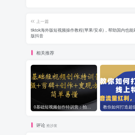
上一篇
tiktok海外版短视频操作教程(苹果/安卓)，帮助国内也
版抖音
相关推荐
0基础短视频创作特训营：拍摄+剪辑+创作+变现方法
评论
抢沙发