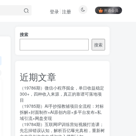
开通会员
登录
注册
搜索
搜索
近期文章
（19786期）微信小程序掘金，单日收益稳定
300+，四种收入来源，真正的靠谱可落地项
目
（19785期）AI手抄报教辅项目全流程：对标
拆解×封面制作×AI原创内容×多平台发布×私
域引流×网盘变现
（19784期）互联网IP训练营短视频打造课；
先忘掉错误认知，解析百亿曝光真相，重新树