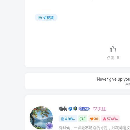
短视频
点赞
15
Never give up yo
别
瀚萌
关注
4.9W+
3
30
574W+
有时候，一点微不足道的肯定，对我却意