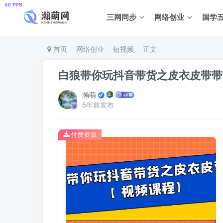
三网同步
网络创业
国学
首页
网络创业
短视频
正文
白狼带你玩抖音带货之皮衣皮带带
瀚萌
5年前发布
付费资源