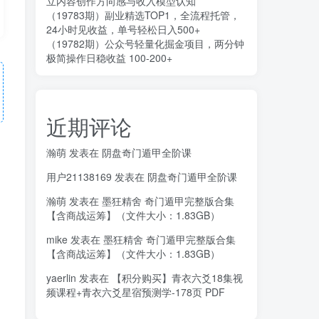
立内容创作方向感与收入模型认知
（19783期）副业精选TOP1，全流程托管，
24小时见收益，单号轻松日入500+
（19782期）公众号轻量化掘金项目，两分钟
极简操作日稳收益 100-200+
近期评论
瀚萌
发表在
阴盘奇门遁甲全阶课
用户21138169
发表在
阴盘奇门遁甲全阶课
瀚萌
发表在
墨狂精舍 奇门遁甲完整版合集
【含商战运筹】（文件大小：1.83GB）
mike
发表在
墨狂精舍 奇门遁甲完整版合集
【含商战运筹】（文件大小：1.83GB）
yaerlin
发表在
【积分购买】青衣六爻18集视
频课程+青衣六爻星宿预测学-178页 PDF