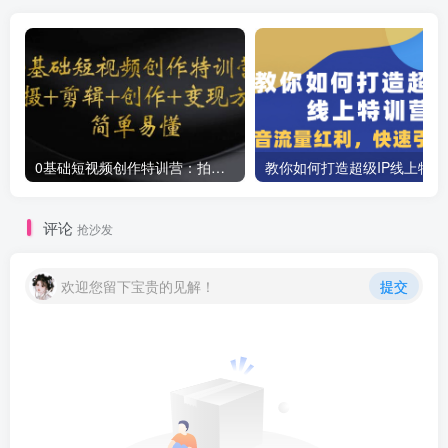
0基础短视频创作特训营：拍摄+剪辑+创作+变现方法
教你如
评论
抢沙发
欢迎您留下宝贵的见解！
提交