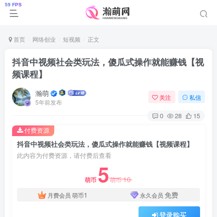
首页
网络创业
短视频
正文
抖音中视频社会类玩法，傻瓜式操作就能赚钱【视
频课程】
瀚萌
关注
私信
5年前发布
0
28
15
付费资源
抖音中视频社会类玩法，傻瓜式操作就能赚钱【视频课程】
此内容为付费资源，请付费后查看
5
10
萌币
萌币
1
免费
月费会员
萌币
永久会员
登录购买