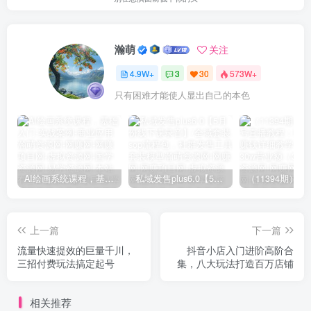
瀚萌
关注
4.9W+
3
30
573W+
只有困难才能使人显出自己的本色
AI绘画系统课程，基础入门-实战案例-商业应用
私域发售plus6.0【5月份线下课录音】/全域套装sop流程包，社群发售工具套装模型
上一篇
下一篇
流量快速提效的巨量千川，
抖音小店入门进阶高阶合
三招付费玩法搞定起号
集，八大玩法打造百万店铺
相关推荐