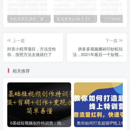
AI绘画系统课程，基础入门-实战案例-商业应用
私域发售plus6.0【5月份线下课录音】/全域套装sop流程包，社群发售工具套装模型
上一篇
下一篇
抖音小程序项目，方法交给
拼多多视频搬砖印钞机玩
你，按照方法去做就行了
法，2021年最后一个短视频
红利项目
相关推荐
0基础短视频创作特训营：拍摄+剪辑+创作+变现方法
教你如