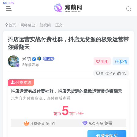
首页
网络创业
短视频
正文
抖店运营实战付费社群，抖店无货源的极致运营带
你赚翻天
瀚萌
关注
私信
5年前发布
0
49
15
付费资源
抖店运营实战付费社群，抖店无货源的极致运营带你赚翻天
此内容为付费资源，请付费后查看
5
10
萌币
萌币
1
免费
月费会员
萌币
永久会员
登录购买