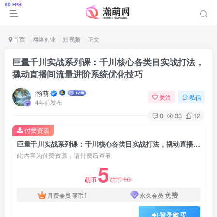
首页
网络创业
短视频
正文
巨量千川实战系列课：千川核心各类目实战打法，
撬动直播间流量进阶系统优化技巧
瀚萌
关注
私信
4年前发布
0
33
12
付费资源
巨量千川实战系列课：千川核心各类目实战打法，撬动直播间流量进阶系统优化技巧
此内容为付费资源，请付费后查看
5
10
萌币
萌币
1
免费
月费会员
萌币
永久会员
登录购买