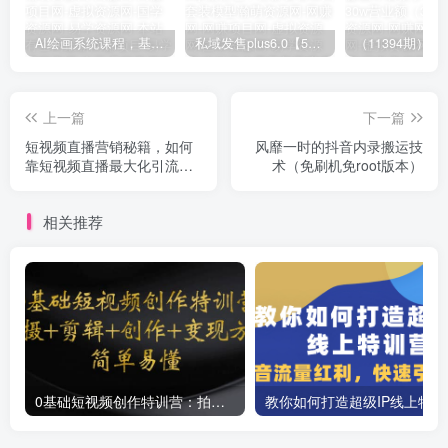
AI绘画系统课程，基础入门-实战案例-商业应用
私域发售plus6.0【5月份线下课录音】/全域套装sop流程包，社群发售工具套装模型
上一篇
下一篇
短视频直播营销秘籍，如何
风靡一时的抖音内录搬运技
靠短视频直播最大化引流和
术（免刷机免root版本）
变现
相关推荐
0基础短视频创作特训营：拍摄+剪辑+创作+变现方法
教你如