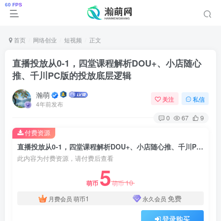
首页
网络创业
短视频
正文
直播投放从0-1，四堂课程解析DOU+、小店随心
推、千川PC版的投放底层逻辑
瀚萌
关注
私信
4年前发布
0
67
9
付费资源
直播投放从0-1，四堂课程解析DOU+、小店随心推、千川PC版的投放底层逻辑
此内容为付费资源，请付费后查看
5
10
萌币
萌币
1
免费
月费会员
萌币
永久会员
登录购买