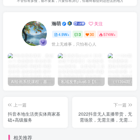
不管你有多慢，都不要紧，只要你有决心，你最终都会到达想去的地方
瀚萌
关注
4.9W+
3
30
574W+
世上无难事，只怕有心人
AI绘画系统课程，基础入门-实战案例-商业应用
私域发售plus6.0【5月份线下课录音】/全域套装sop流程包，社群发售工具套装模型
上一篇
下一篇
抖音本地生活类实体商家基
2022抖音无人直播带货，无
础+高级服务
需场景，无需主播，无需样
品一台手机干无人直播
相关推荐