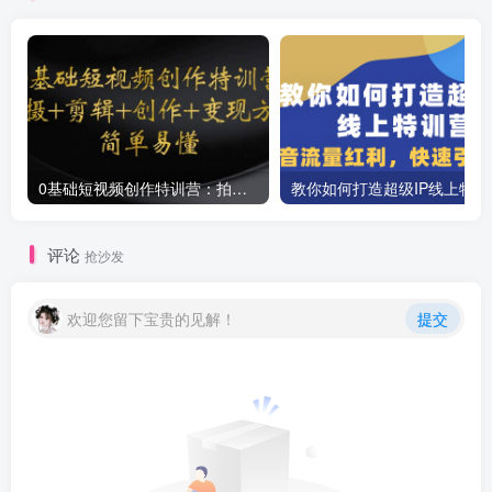
0基础短视频创作特训营：拍摄+剪辑+创作+变现方法
教你如
评论
抢沙发
欢迎您留下宝贵的见解！
提交