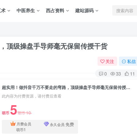
五术
中医养生
西占资料
建站源码
，顶级操盘手导师毫无保留传授干货
关注
私信
0
33
11
超实用！做抖音千万不要走的弯路，顶级操盘手导师毫无保留传授干货
此内容为付费资源，请付费后查看
5
10
萌币
萌币
免费
月费会员
永久会员
1
萌币