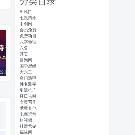
分类目录
AI风口
七政四余
中创网
会员免费
免费项目
八字命理
六爻
其它
冒泡网
国学易经
大六壬
镜头口播特训营2.0版，学习文案编导以及拍摄口播能力（50节课时）
零基础好物分享+抖小店+千川投流课：轻松快速起号，快速学会抖音投流
奇门遁甲
姓名测字
引流推广
择日吉时
文案写作
术数其他
电商运营
短视频
社群营销
福缘网