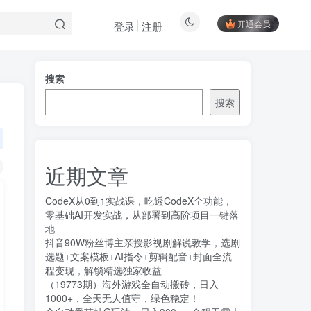
开通会员
登录
注册
搜索
搜索
近期文章
CodeX从0到1实战课，吃透CodeX全功能，
零基础AI开发实战，从部署到高阶项目一键落
地
抖音90W粉丝博主亲授影视剧解说教学，选剧
选题+文案模板+AI指令+剪辑配音+封面全流
程变现，解锁精选独家收益
（19773期）海外游戏全自动搬砖，日入
1000+，全天无人值守，绿色稳定！