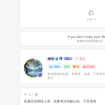
点赞
11
If you don't enjoy your li
如果你不好好享受生活
瀚萌
关注
4.9W+
3
30
574W+
面对困难的时候，要勇敢、执着、不畏艰
胜它
上一篇
直播控流师线上课，流量掌控拆解认知，干货满满