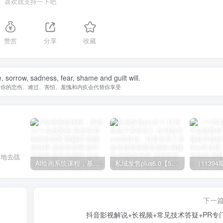
喜欢就支持一下吧
赞赏
分享
收藏
fe, sorrow, sadness, fear, shame and guilt will.
，你的悲伤、难过、害怕、羞愧和内疚会代替你享受
辛地去战
AI绘画系统课程，基础入门-实战案例-商业应用
私域发售plus6.0【5月份线下课录音】/全域套装sop流程包，社群发售工具套装模型
下一
抖音影视解说+长视频+常见技术答疑+PR专