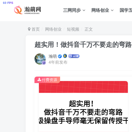
三网同步
网络创业
国学
首页
网络创业
短视频
正文
超实用！做抖音千万不要走的弯路
瀚萌
4年前发布
付费资源