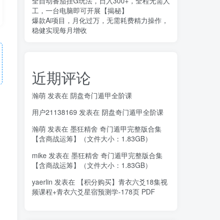
全自动番茄挂G玩法，日入300+，全程无需人
工，一台电脑即可开展【揭秘】
爆款Ai项目，月化过万，无需耗费精力操作，
稳健实现每月增收
近期评论
瀚萌
发表在
阴盘奇门遁甲全阶课
用户21138169
发表在
阴盘奇门遁甲全阶课
瀚萌
发表在
墨狂精舍 奇门遁甲完整版合集
【含商战运筹】（文件大小：1.83GB）
mike
发表在
墨狂精舍 奇门遁甲完整版合集
【含商战运筹】（文件大小：1.83GB）
yaerlin
发表在
【积分购买】青衣六爻18集视
频课程+青衣六爻星宿预测学-178页 PDF