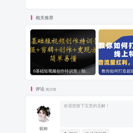
相关推荐
0基础短视频创作特训营：拍摄+剪辑+创作+变现方法
评论
抢沙发
昵称