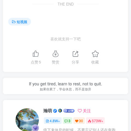
THE END
短视频
喜欢就支持一下吧
点赞
5
赞赏
分享
收藏
If you get tired, learn to rest, not to quit.
如果你累了，学会休息，而不是放弃
瀚萌
关注
4.8W+
3
30
573W+
停下来休息的时候，不要忘记别人还在奔跑