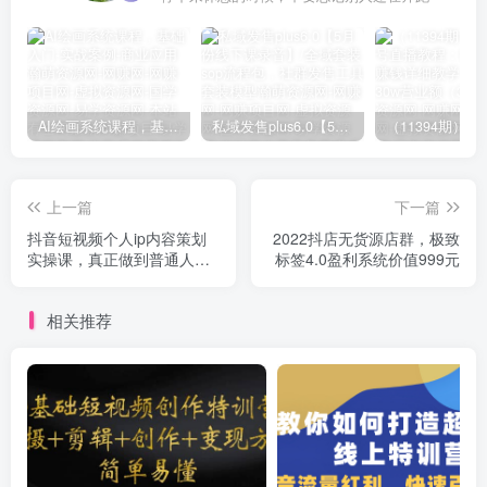
AI绘画系统课程，基础入门-实战案例-商业应用
私域发售plus6.0【5月份线下课录音】/全域套装sop流程包，社群发售工具套装模型
上一篇
下一篇
抖音短视频个人ip内容策划
2022抖店无货源店群，极致
实操课，真正做到普通人也
标签4.0盈利系统价值999元
能实行落地
相关推荐