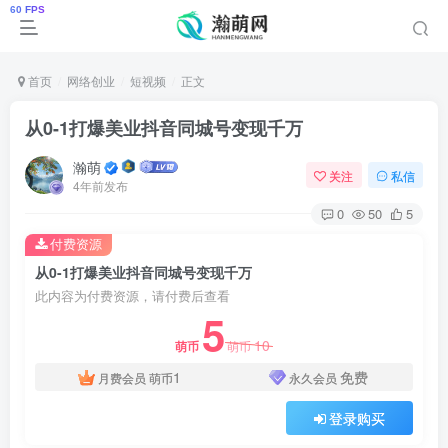
首页
网络创业
短视频
正文
从0-1打爆美业抖音同城号变现千万
瀚萌
关注
私信
4年前发布
0
50
5
付费资源
从0-1打爆美业抖音同城号变现千万
此内容为付费资源，请付费后查看
5
10
萌币
萌币
1
免费
月费会员
萌币
永久会员
登录购买