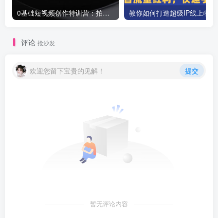
0基础短视频创作特训营：拍摄+剪辑+创作+变现方法
教你如
评论
抢沙发
欢迎您留下宝贵的见解！
提交
暂无评论内容