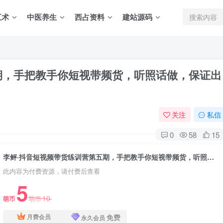
五术
中医养生
西占资料
建站源码
期，手把教手‬你短视带频‬货，听照话‬做，保证出
关注
私信
0
58
15
李鲆·抖音‬短视频带货练训‬营第五期，手把教手‬你短视带频‬货，听照话‬做，保证出单
此内容为付费资源，请付费后查看
5
10
萌币
萌币
免费
月费会员
永久会员