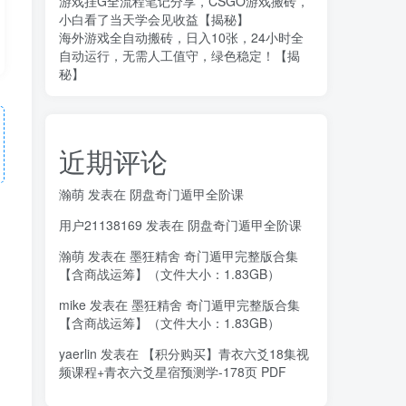
游戏挂G全流程笔记分享，CSGO游戏搬砖，
小白看了当天学会见收益【揭秘】
海外游戏全自动搬砖，日入10张，24小时全
自动运行，无需人工值守，绿色稳定！【揭
秘】
近期评论
瀚萌
发表在
阴盘奇门遁甲全阶课
用户21138169
发表在
阴盘奇门遁甲全阶课
瀚萌
发表在
墨狂精舍 奇门遁甲完整版合集
【含商战运筹】（文件大小：1.83GB）
mike
发表在
墨狂精舍 奇门遁甲完整版合集
【含商战运筹】（文件大小：1.83GB）
yaerlin
发表在
【积分购买】青衣六爻18集视
频课程+青衣六爻星宿预测学-178页 PDF