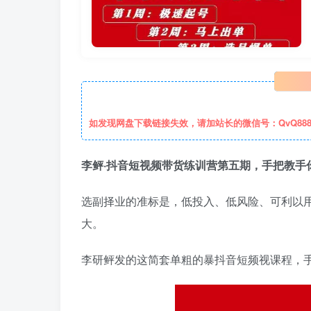
如发现网盘下载链接失效，请加站长的微信号：QvQ88
李鲆·抖音短‬视频带货练训‬营第五期，手把教手
选副择‬业的准标‬是，低投入、低风险、可利以‬
大。
李研鲆‬发的这简套‬单粗的暴‬抖音短频视‬课程，