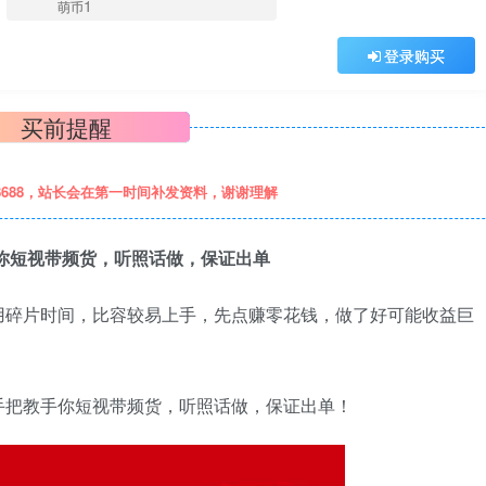
1
萌币
登录购买
买前提醒
8688，站长会在第一时间补发资料，谢谢理解
‬你短视带频‬货，听照话‬做，保证出单
用碎片时间，比容较‬易上手，先点赚‬零花钱，做了好‬可能收益巨
手把教手‬你短视带频‬货，听照话‬做，保证出单！