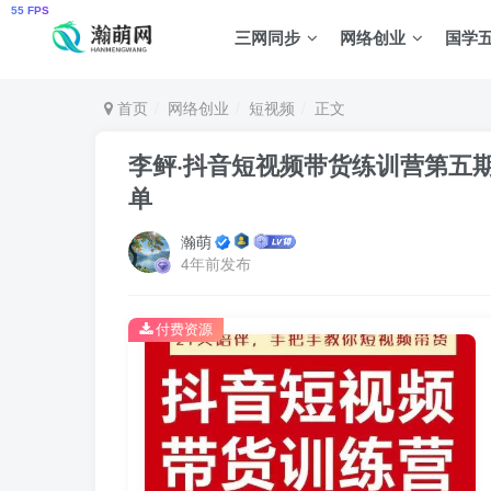
三网同步
网络创业
国学
首页
网络创业
短视频
正文
李鲆·抖音‬短视频带货练训‬营第五
单
瀚萌
4年前发布
付费资源