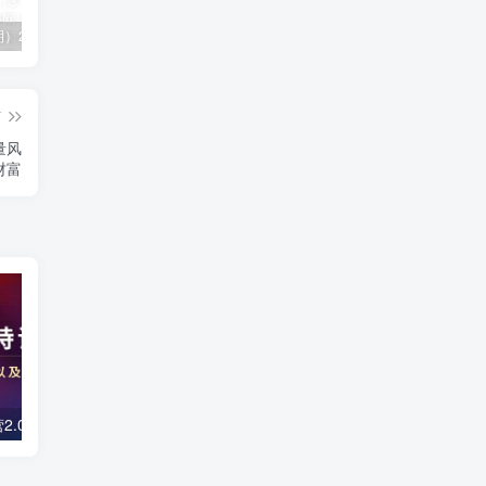
（11394期）2024视频号直播教程：视频号如何赚钱详细教学，一场直播30w营业额（37节）
2024年短剧高燃混剪教程—音乐短剧剪辑玩法
（11223期）2024实体短视频引流爆单实操课，快速成为流量大师（60节）
篇
量风
财富
镜头口播特训营2.0版，学习文案编导以及拍摄口播能力（50节课时）
【主播必备】高级主播音效助手，懒人必备！！！