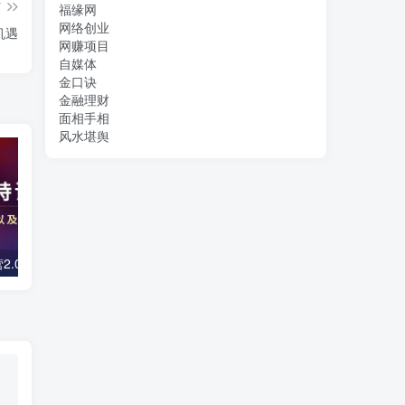
篇
福缘网
网络创业
机遇
网赚项目
自媒体
金口诀
金融理财
面相手相
风水堪舆
镜头口播特训营2.0版，学习文案编导以及拍摄口播能力（50节课时）
【主播必备】高级主播音效助手，懒人必备！！！