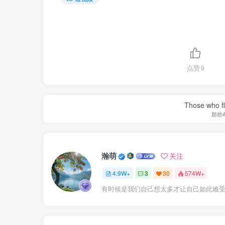
点赞
9
Those who fl
那些
瀚萌
关注
4.9W+
3
30
574W+
有时候是我们自己想太多才让自己如此难