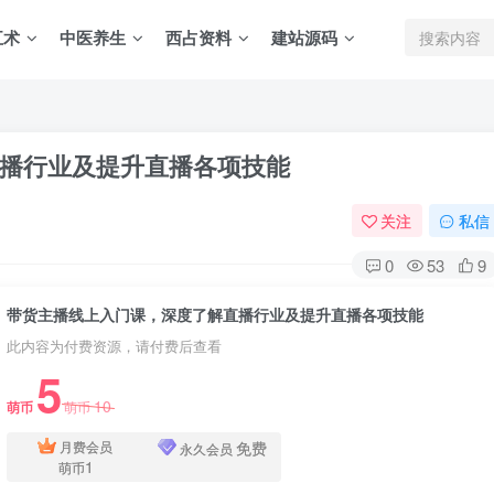
五术
中医养生
西占资料
建站源码
播行业及提升直播各项技能
关注
私信
0
53
9
带货主播线上入门课，深度了解直播行业及提升直播各项技能
此内容为付费资源，请付费后查看
5
10
萌币
萌币
免费
月费会员
永久会员
1
萌币