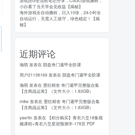
游戏挂G全流程笔记分享，CSGO游戏搬砖，
小白看了当天学会见收益【揭秘】
海外游戏全自动搬砖，日入10张，24小时全
自动运行，无需人工值守，绿色稳定！【揭
秘】
近期评论
瀚萌
发表在
阴盘奇门遁甲全阶课
用户21138169
发表在
阴盘奇门遁甲全阶课
瀚萌
发表在
墨狂精舍 奇门遁甲完整版合集
【含商战运筹】（文件大小：1.83GB）
mike
发表在
墨狂精舍 奇门遁甲完整版合集
【含商战运筹】（文件大小：1.83GB）
yaerlin
发表在
【积分购买】青衣六爻18集视
频课程+青衣六爻星宿预测学-178页 PDF