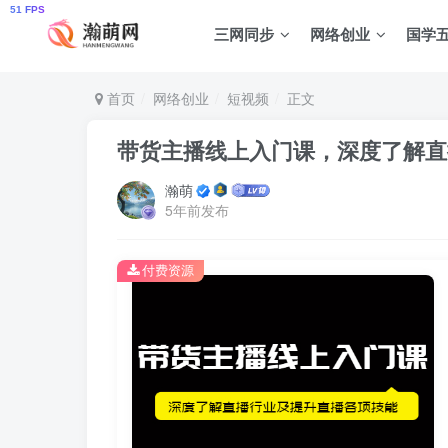
三网同步
网络创业
国学
首页
网络创业
短视频
正文
带货主播线上入门课，深度了解直
瀚萌
5年前发布
付费资源