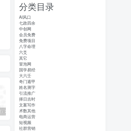
分类目录
AI风口
七政四余
中创网
会员免费
免费项目
八字命理
六爻
其它
冒泡网
国学易经
大六壬
奇门遁甲
姓名测字
引流推广
择日吉时
文案写作
术数其他
（11394期）2024视频号直播教程：视频号如何赚钱详细教学，一场直播30w营业额（37节）
2024年短剧高燃混剪教程—音乐短剧剪辑玩法
（11223期）2024实体短视频引流爆单实操课，快速成为流量大师（60节）
电商运营
短视频
社群营销